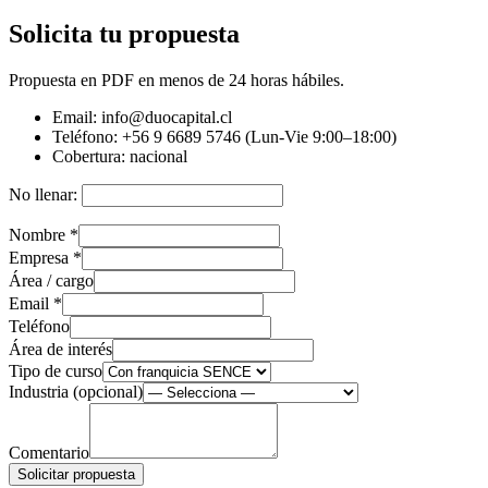
Solicita tu propuesta
Propuesta en PDF en menos de 24 horas hábiles.
Email:
info@duocapital.cl
Teléfono:
+56 9 6689 5746 (Lun-Vie 9:00–18:00)
Cobertura:
nacional
No llenar:
Nombre
*
Empresa
*
Área / cargo
Email
*
Teléfono
Área de interés
Tipo de curso
Industria (opcional)
Comentario
Solicitar propuesta