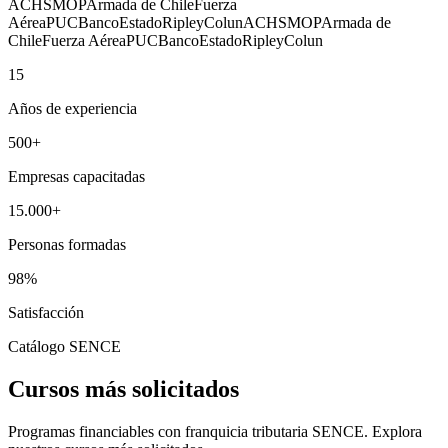
ACHS
MOP
Armada de Chile
Fuerza
Aérea
PUC
BancoEstado
Ripley
Colun
ACHS
MOP
Armada de
Chile
Fuerza Aérea
PUC
BancoEstado
Ripley
Colun
15
Años de experiencia
500
+
Empresas capacitadas
15.000
+
Personas formadas
98
%
Satisfacción
Catálogo SENCE
Cursos más solicitados
Programas financiables con franquicia tributaria SENCE. Explora