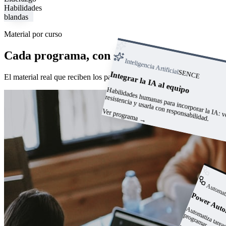
Habilidades
blandas
Material por curso
Cada programa, con su manual
Inteligencia Artificial
SENCE
Integrar la IA al equipo
El material real que reciben los participantes.
anas para incorporar l
: vencer 
abilidades hum
resistencia y usarla con responsabilidad.
Ver programa
→
Automat
Power Aut
a
p
r.