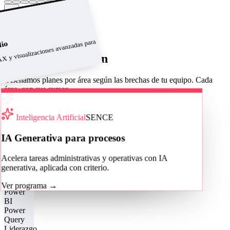
→
Ver catálogo completo
Programas a medida
X y visualizaciones avanzadas para
dio
Áreas de formación
Diseñamos planes por área según las brechas de tu equipo. Cada
área, con sus cursos.
Cotizar para mi equipo
Área
Inteligencia Artificial
SENCE
Excel Corporativo
IA Generativa para procesos
De fórmulas y tablas dinámicas a la
Acelera tareas administrativas y operativas con IA
automatización con macros y VBA.
generativa, aplicada con criterio.
Ver cursos
→
Ver programa
→
Power
BI
Power
Query
Liderazgo