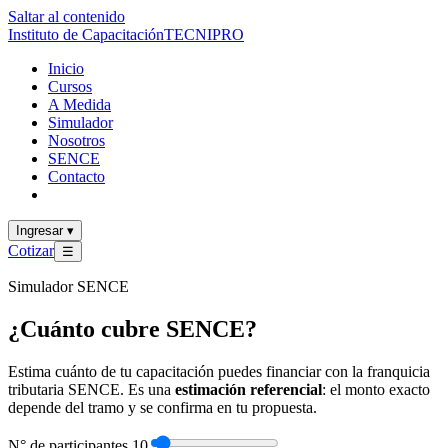
Saltar al contenido
Instituto de Capacitación
TECNI
PRO
Inicio
Cursos
A Medida
Simulador
Nosotros
SENCE
Contacto
Ingresar
▾
Cotizar
☰
Simulador SENCE
¿Cuánto cubre SENCE?
Estima cuánto de tu capacitación puedes financiar con la franquicia
tributaria SENCE. Es una
estimación referencial
: el monto exacto
depende del tramo y se confirma en tu propuesta.
N° de participantes
10