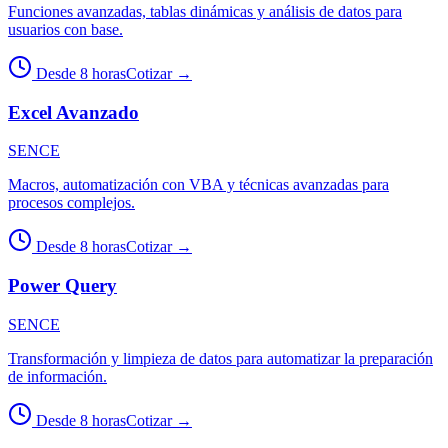
Funciones avanzadas, tablas dinámicas y análisis de datos para
usuarios con base.
Desde 8 horas
Cotizar
→
Excel Avanzado
SENCE
Macros, automatización con VBA y técnicas avanzadas para
procesos complejos.
Desde 8 horas
Cotizar
→
Power Query
SENCE
Transformación y limpieza de datos para automatizar la preparación
de información.
Desde 8 horas
Cotizar
→