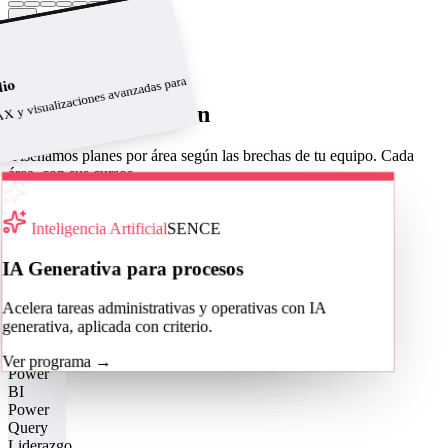
→
Ver catálogo completo
Programas a medida
X y visualizaciones avanzadas para
dio
Áreas de formación
Diseñamos planes por área según las brechas de tu equipo. Cada
área, con sus cursos.
Cotizar para mi equipo
Área
Inteligencia Artificial
SENCE
Excel Corporativo
IA Generativa para procesos
De fórmulas y tablas dinámicas a la
Acelera tareas administrativas y operativas con IA
automatización con macros y VBA.
generativa, aplicada con criterio.
Ver cursos
→
Ver programa
→
Power
BI
Power
Query
Liderazgo