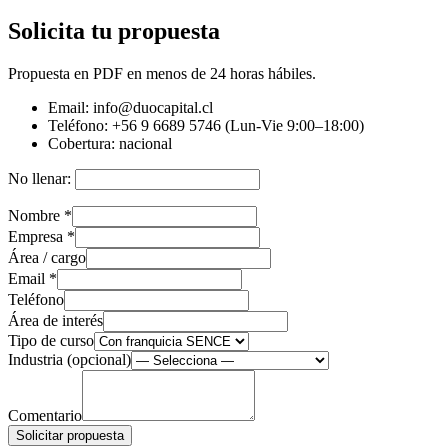
Solicita tu propuesta
Propuesta en PDF en menos de 24 horas hábiles.
Email:
info@duocapital.cl
Teléfono:
+56 9 6689 5746 (Lun-Vie 9:00–18:00)
Cobertura:
nacional
No llenar:
Nombre
*
Empresa
*
Área / cargo
Email
*
Teléfono
Área de interés
Tipo de curso
Industria (opcional)
Comentario
Solicitar propuesta