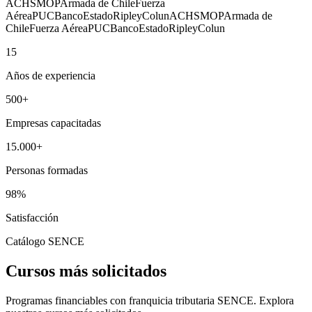
ACHS
MOP
Armada de Chile
Fuerza
Aérea
PUC
BancoEstado
Ripley
Colun
ACHS
MOP
Armada de
Chile
Fuerza Aérea
PUC
BancoEstado
Ripley
Colun
15
Años de experiencia
500
+
Empresas capacitadas
15.000
+
Personas formadas
98
%
Satisfacción
Catálogo SENCE
Cursos más solicitados
Programas financiables con franquicia tributaria SENCE. Explora