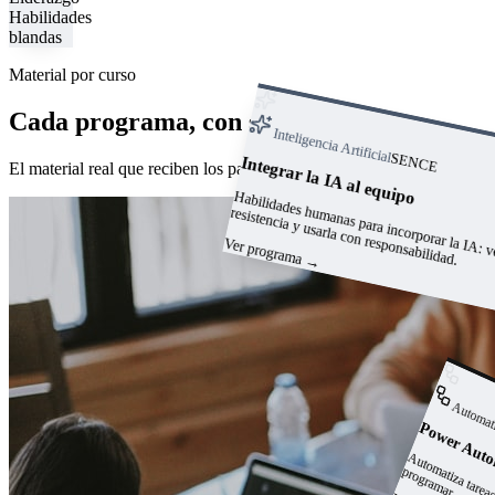
Habilidades
blandas
Material por curso
Cada programa, con su manual
Inteligencia Artificial
SENCE
Integrar la IA al equipo
El material real que reciben los participantes.
anas para incorporar l
: vencer 
abilidades hum
resistencia y usarla con responsabilidad.
Ver programa
→
Automat
Power Aut
a
p
r.