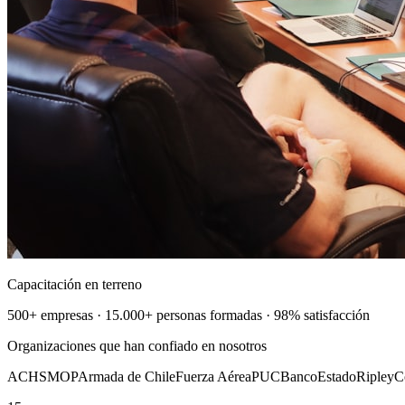
Capacitación en terreno
500+ empresas · 15.000+ personas formadas · 98% satisfacción
Organizaciones que han confiado en nosotros
ACHS
MOP
Armada de Chile
Fuerza Aérea
PUC
BancoEstado
Ripley
C