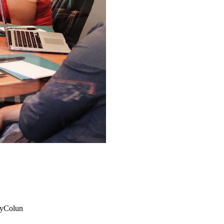
y
Colun