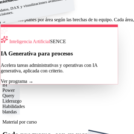
datos, DAX y visualizaciones avanzadas para
Intermedio
Áreas de formación
cisiones.
Diseñamos planes por área según las brechas de tu equipo. Cada área,
→
ma
Cotizar para mi equipo
Área
Inteligencia Artificial
SENCE
Excel Corporativo
IA Generativa para procesos
De fórmulas y tablas dinámicas a la
automatización con macros y VBA.
Acelera tareas administrativas y operativas con IA
generativa, aplicada con criterio.
Ver cursos
→
Power
Ver programa
→
BI
Power
Query
Liderazgo
Habilidades
blandas
Material por curso