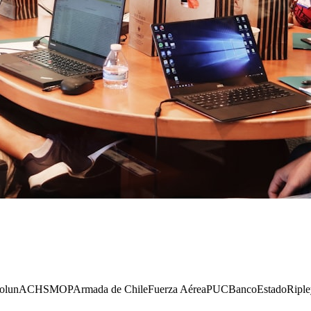
olun
ACHS
MOP
Armada de Chile
Fuerza Aérea
PUC
BancoEstado
Riple