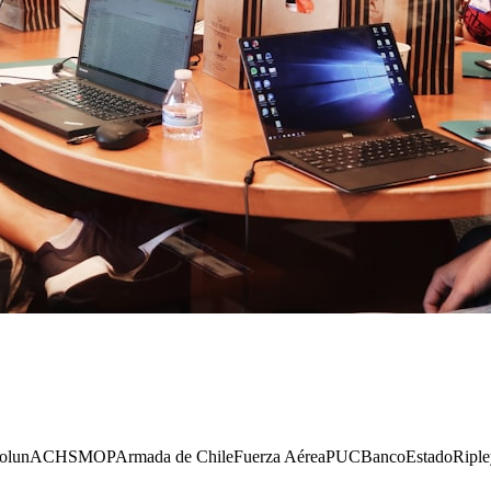
olun
ACHS
MOP
Armada de Chile
Fuerza Aérea
PUC
BancoEstado
Riple