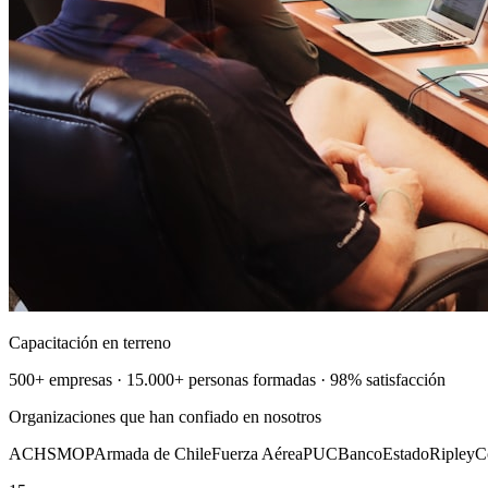
Capacitación en terreno
500+ empresas · 15.000+ personas formadas · 98% satisfacción
Organizaciones que han confiado en nosotros
ACHS
MOP
Armada de Chile
Fuerza Aérea
PUC
BancoEstado
Ripley
C