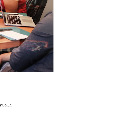
y
Colun