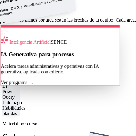
datos, DAX y visualizaciones avanzadas para
Intermedio
Áreas de formación
cisiones.
Diseñamos planes por área según las brechas de tu equipo. Cada área,
→
ma
Cotizar para mi equipo
Área
Inteligencia Artificial
SENCE
Excel Corporativo
IA Generativa para procesos
De fórmulas y tablas dinámicas a la
automatización con macros y VBA.
Acelera tareas administrativas y operativas con IA
generativa, aplicada con criterio.
Ver cursos
→
Power
Ver programa
→
BI
Power
Query
Liderazgo
Habilidades
blandas
Material por curso