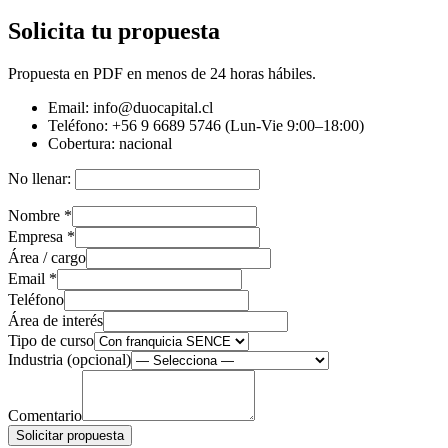
Solicita tu propuesta
Propuesta en PDF en menos de 24 horas hábiles.
Email:
info@duocapital.cl
Teléfono:
+56 9 6689 5746 (Lun-Vie 9:00–18:00)
Cobertura:
nacional
No llenar:
Nombre
*
Empresa
*
Área / cargo
Email
*
Teléfono
Área de interés
Tipo de curso
Industria (opcional)
Comentario
Solicitar propuesta