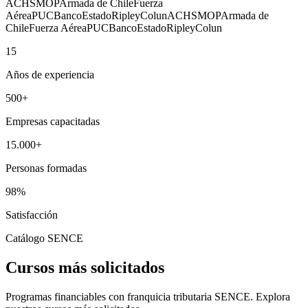
ACHS
MOP
Armada de Chile
Fuerza
Aérea
PUC
BancoEstado
Ripley
Colun
ACHS
MOP
Armada de
Chile
Fuerza Aérea
PUC
BancoEstado
Ripley
Colun
15
Años de experiencia
500
+
Empresas capacitadas
15.000
+
Personas formadas
98
%
Satisfacción
Catálogo SENCE
Cursos más solicitados
Programas financiables con franquicia tributaria SENCE. Explora