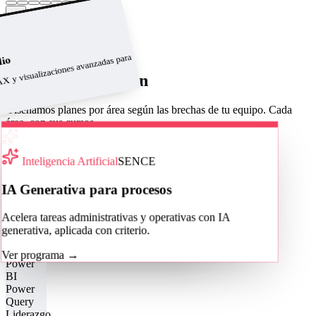
→
Ver catálogo completo
Programas a medida
X y visualizaciones avanzadas para
dio
Áreas de formación
Diseñamos planes por área según las brechas de tu equipo. Cada
área, con sus cursos.
Cotizar para mi equipo
Área
Inteligencia Artificial
SENCE
Excel Corporativo
IA Generativa para procesos
De fórmulas y tablas dinámicas a la
Acelera tareas administrativas y operativas con IA
automatización con macros y VBA.
generativa, aplicada con criterio.
Ver cursos
→
Ver programa
→
Power
BI
Power
Query
Liderazgo