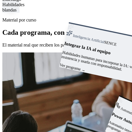
Habilidades
blandas
Material por curso
Cada programa, con su manual
Inteligencia Artificial
SENCE
Integrar la IA al equipo
El material real que reciben los participantes.
anas para incorporar l
: vencer 
abilidades hum
resistencia y usarla con responsabilidad.
Ver programa
→
Automat
Power Aut
a
p
r.