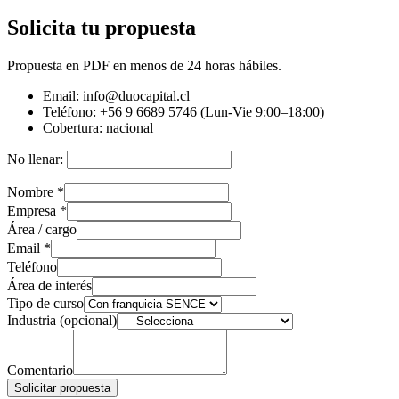
Solicita tu propuesta
Propuesta en PDF en menos de 24 horas hábiles.
Email:
info@duocapital.cl
Teléfono:
+56 9 6689 5746 (Lun-Vie 9:00–18:00)
Cobertura:
nacional
No llenar:
Nombre
*
Empresa
*
Área / cargo
Email
*
Teléfono
Área de interés
Tipo de curso
Industria (opcional)
Comentario
Solicitar propuesta