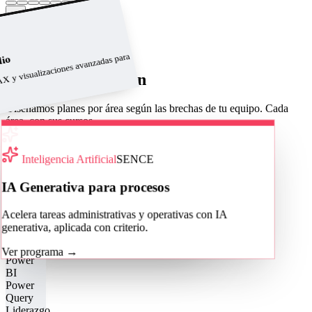
→
Ver catálogo completo
Programas a medida
X y visualizaciones avanzadas para
dio
Áreas de formación
Diseñamos planes por área según las brechas de tu equipo. Cada
área, con sus cursos.
Cotizar para mi equipo
Área
Inteligencia Artificial
SENCE
Excel Corporativo
IA Generativa para procesos
De fórmulas y tablas dinámicas a la
Acelera tareas administrativas y operativas con IA
automatización con macros y VBA.
generativa, aplicada con criterio.
Ver cursos
→
Ver programa
→
Power
BI
Power
Query
Liderazgo