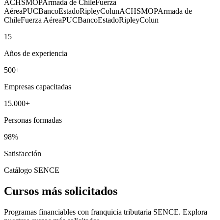
ACHS
MOP
Armada de Chile
Fuerza
Aérea
PUC
BancoEstado
Ripley
Colun
ACHS
MOP
Armada de
Chile
Fuerza Aérea
PUC
BancoEstado
Ripley
Colun
15
Años de experiencia
500
+
Empresas capacitadas
15.000
+
Personas formadas
98
%
Satisfacción
Catálogo SENCE
Cursos más solicitados
Programas financiables con franquicia tributaria SENCE. Explora