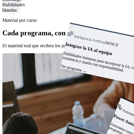
Habilidades
blandas
Material por curso
Cada programa, con su manual
Inteligencia Artificial
SENCE
Integrar la IA al equipo
El material real que reciben los participantes.
anas para incorporar l
: vencer 
abilidades hum
resistencia y usarla con responsabilidad.
Ver programa
→
Automat
Power Aut
a
p
r.