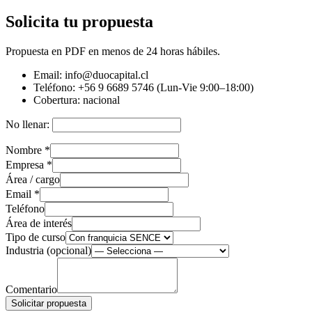
Solicita tu propuesta
Propuesta en PDF en menos de 24 horas hábiles.
Email:
info@duocapital.cl
Teléfono:
+56 9 6689 5746 (Lun-Vie 9:00–18:00)
Cobertura:
nacional
No llenar:
Nombre
*
Empresa
*
Área / cargo
Email
*
Teléfono
Área de interés
Tipo de curso
Industria (opcional)
Comentario
Solicitar propuesta