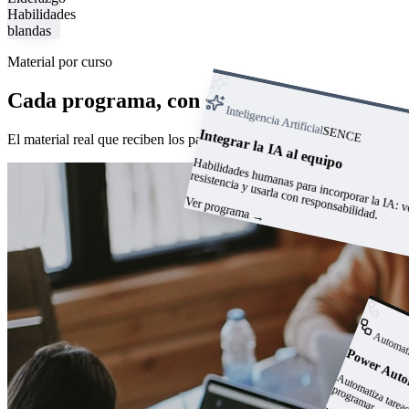
Habilidades
blandas
Material por curso
Cada programa, con su manual
Inteligencia Artificial
SENCE
Integrar la IA al equipo
El material real que reciben los participantes.
anas para incorporar l
: vencer 
abilidades hum
resistencia y usarla con responsabilidad.
Ver programa
→
Automat
Power Aut
a
p
r.