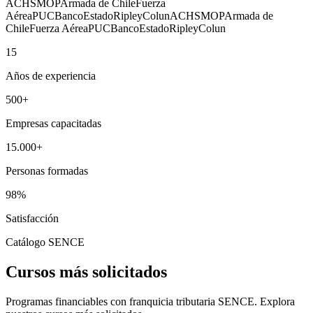
ACHS
MOP
Armada de Chile
Fuerza
Aérea
PUC
BancoEstado
Ripley
Colun
ACHS
MOP
Armada de
Chile
Fuerza Aérea
PUC
BancoEstado
Ripley
Colun
15
Años de experiencia
500
+
Empresas capacitadas
15.000
+
Personas formadas
98
%
Satisfacción
Catálogo SENCE
Cursos más solicitados
Programas financiables con franquicia tributaria SENCE. Explora