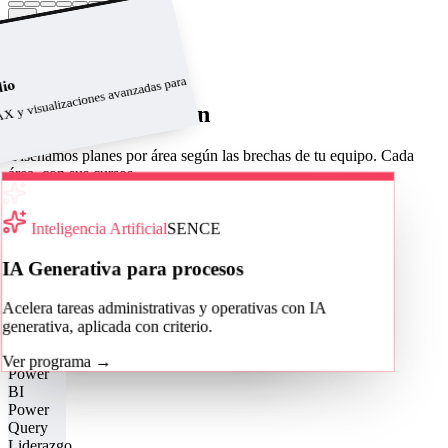
→
Ver catálogo completo
Programas a medida
X y visualizaciones avanzadas para
dio
Áreas de formación
Diseñamos planes por área según las brechas de tu equipo. Cada
área, con sus cursos.
Cotizar para mi equipo
Área
Inteligencia Artificial
SENCE
Excel Corporativo
IA Generativa para procesos
De fórmulas y tablas dinámicas a la
Acelera tareas administrativas y operativas con IA
automatización con macros y VBA.
generativa, aplicada con criterio.
Ver cursos
→
Ver programa
→
Power
BI
Power
Query
Liderazgo